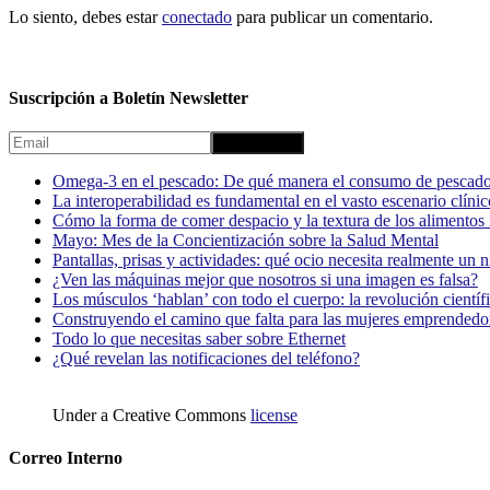
Lo siento, debes estar
conectado
para publicar un comentario.
Suscripción a Boletín Newsletter
Omega-3 en el pescado: De qué manera el consumo de pescado
La interoperabilidad es fundamental en el vasto escenario clínic
Cómo la forma de comer despacio y la textura de los alimentos i
Mayo: Mes de la Concientización sobre la Salud Mental
Pantallas, prisas y actividades: qué ocio necesita realmente un 
¿Ven las máquinas mejor que nosotros si una imagen es falsa?
Los músculos ‘hablan’ con todo el cuerpo: la revolución científi
Construyendo el camino que falta para las mujeres emprendedor
Todo lo que necesitas saber sobre Ethernet
¿Qué revelan las notificaciones del teléfono?
Under a Creative Commons
license
Correo Interno