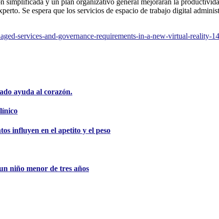
 simplificada y un plan organizativo general mejorarán la productividad
perto. Se espera que los servicios de espacio de trabajo digital admin
ged-services-and-governance-requirements-in-a-new-virtual-reality-1
ado ayuda al corazón.
línico
s influyen en el apetito y el peso
e un niño menor de tres años