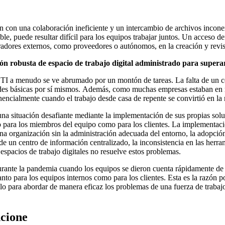
con una colaboración ineficiente y un intercambio de archivos inconexo
le, puede resultar difícil para los equipos trabajar juntos. Un acceso d
aboradores externos, como proveedores o autónomos, en la creación y rev
 robusta de espacio de trabajo digital administrado para superar 
e TI a menudo se ve abrumado por un montón de tareas. La falta de un c
ades básicas por sí mismos. Además, como muchas empresas estaban en me
encialmente cuando el trabajo desde casa de repente se convirtió en la
 situación desafiante mediante la implementación de sus propias soluc
to para los miembros del equipo como para los clientes. La implementac
a organización sin la administración adecuada del entorno, la adopción
 de un centro de información centralizado, la inconsistencia en las herra
spacios de trabajo digitales no resuelve estos problemas.
ante la pandemia cuando los equipos se dieron cuenta rápidamente de q
anto para los equipos internos como para los clientes. Esta es la razón 
 solo para abordar de manera eficaz los problemas de una fuerza de trab
ncione