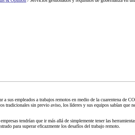
ias & Opinión
/
Servicios gestionados y requisitos de gobernanza en una
ar a sus empleados a trabajos remotos en medio de la cuarentena de CO
cos tradicionales sin previo aviso, los líderes y sus equipos sabían que
 empresas tendrían que ir más allá de simplemente tener las herramient
strado para superar eficazmente los desafíos del trabajo remoto.