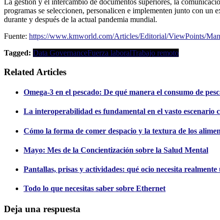
La gestión y el intercambio de documentos superiores, la comunicación
programas se seleccionen, personalicen e implementen junto con un ex
durante y después de la actual pandemia mundial.
Fuente:
https://www.kmworld.com/Articles/Editorial/ViewPoints/Mana
Tagged:
Data Governance
Fuerza laboral
Trabajo remoto
Related Articles
Omega-3 en el pescado: De qué manera el consumo de pesc
La interoperabilidad es fundamental en el vasto escenario c
Cómo la forma de comer despacio y la textura de los alimento
Mayo: Mes de la Concientización sobre la Salud Mental
Pantallas, prisas y actividades: qué ocio necesita realment
Todo lo que necesitas saber sobre Ethernet
Deja una respuesta