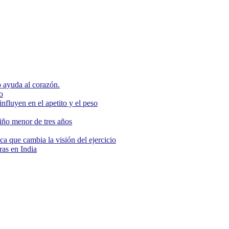
 ayuda al corazón.
o
nfluyen en el apetito y el peso
niño menor de tres años
ca que cambia la visión del ejercicio
as en India