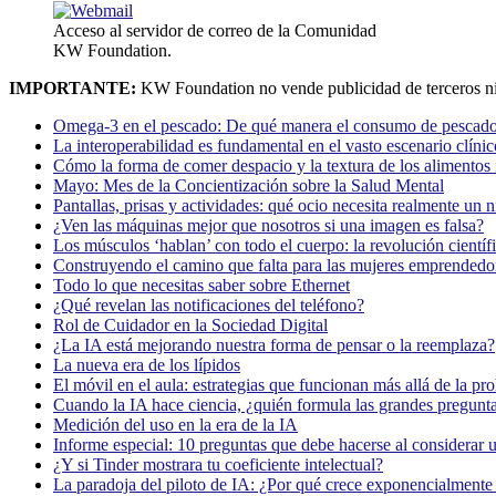
Acceso al servidor de correo de la Comunidad
KW Foundation.
IMPORTANTE:
KW Foundation no vende publicidad de terceros ni
Omega-3 en el pescado: De qué manera el consumo de pescado
La interoperabilidad es fundamental en el vasto escenario clínic
Cómo la forma de comer despacio y la textura de los alimentos i
Mayo: Mes de la Concientización sobre la Salud Mental
Pantallas, prisas y actividades: qué ocio necesita realmente un 
¿Ven las máquinas mejor que nosotros si una imagen es falsa?
Los músculos ‘hablan’ con todo el cuerpo: la revolución científi
Construyendo el camino que falta para las mujeres emprendedor
Todo lo que necesitas saber sobre Ethernet
¿Qué revelan las notificaciones del teléfono?
Rol de Cuidador en la Sociedad Digital
¿La IA está mejorando nuestra forma de pensar o la reemplaza?
La nueva era de los lípidos
El móvil en el aula: estrategias que funcionan más allá de la pr
Cuando la IA hace ciencia, ¿quién formula las grandes pregunt
Medición del uso en la era de la IA
Informe especial: 10 preguntas que debe hacerse al considerar 
¿Y si Tinder mostrara tu coeficiente intelectual?
La paradoja del piloto de IA: ¿Por qué crece exponencialmente 