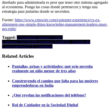
diseñado para administrarla es peor que tener otro sistema agregado
al ecosistema. Ponga las cosas donde pertenecen y tenga una
estrategia para juntarlas donde se necesiten.
Fuente:
https://www.cmswire.com/customer-experience/cx-ex-
alignment-one-simple-thing-knowledge-management-leaders-must-
get-right/
Tagged:
Consultoría
Customer Centric
Company
CX
DX
EX
Experiencia Total
KM - Gestión del
Conocimiento
S2CX Consulting
Related Articles
Pantallas, prisas y actividades: qué ocio necesita
realmente un niño menor de tres años
Construyendo el camino que falta para las mujeres
emprendedoras en India
¿Qué revelan las notificaciones del teléfono?
Rol de Cuidador en la Sociedad Digital