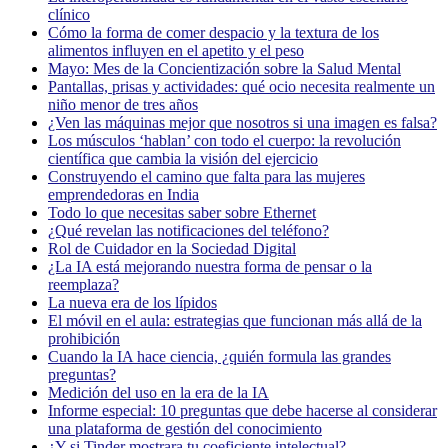
clínico
Cómo la forma de comer despacio y la textura de los
alimentos influyen en el apetito y el peso
Mayo: Mes de la Concientización sobre la Salud Mental
Pantallas, prisas y actividades: qué ocio necesita realmente un
niño menor de tres años
¿Ven las máquinas mejor que nosotros si una imagen es falsa?
Los músculos ‘hablan’ con todo el cuerpo: la revolución
científica que cambia la visión del ejercicio
Construyendo el camino que falta para las mujeres
emprendedoras en India
Todo lo que necesitas saber sobre Ethernet
¿Qué revelan las notificaciones del teléfono?
Rol de Cuidador en la Sociedad Digital
¿La IA está mejorando nuestra forma de pensar o la
reemplaza?
La nueva era de los lípidos
El móvil en el aula: estrategias que funcionan más allá de la
prohibición
Cuando la IA hace ciencia, ¿quién formula las grandes
preguntas?
Medición del uso en la era de la IA
Informe especial: 10 preguntas que debe hacerse al considerar
una plataforma de gestión del conocimiento
¿Y si Tinder mostrara tu coeficiente intelectual?