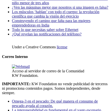
niño menor de tres años
¿Ven las máquinas mejor que nosotros si una imagen es falsa?
Los músculos ‘hablan’ con todo el cuerpo: la revolución
científica que cambia la visión del ejercicio
Construyendo el camino que falta para las mujeres
emprendedoras en India
Todo lo que necesitas saber sobre Ethernet
¿Qué revelan las notificaciones del teléfono?
Under a Creative Commons
license
Correo Interno
Acceso al servidor de correo de la Comunidad
KW Foundation.
IMPORTANTE:
KW Foundation no vende publicidad de terceros
ni promociona contenidos pagos. Somos independientes, desde
siempre.
Omega-3 en el pescado: De qué manera el consumo de
pescado ayuda al corazón.
La interoperabilidad es fundamental en el vasto escenario