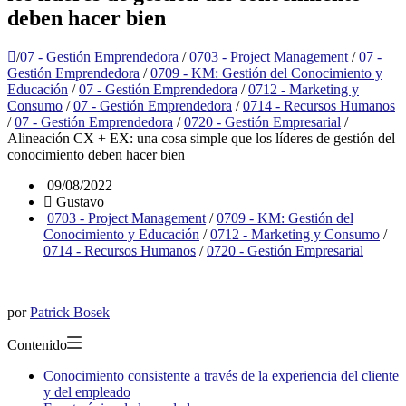
deben hacer bien
/
07 - Gestión Emprendedora
/
0703 - Project Management
/
07 -
Gestión Emprendedora
/
0709 - KM: Gestión del Conocimiento y
Educación
/
07 - Gestión Emprendedora
/
0712 - Marketing y
Consumo
/
07 - Gestión Emprendedora
/
0714 - Recursos Humanos
/
07 - Gestión Emprendedora
/
0720 - Gestión Empresarial
/
Alineación CX + EX: una cosa simple que los líderes de gestión del
conocimiento deben hacer bien
09/08/2022
Gustavo
0703 - Project Management
/
0709 - KM: Gestión del
Conocimiento y Educación
/
0712 - Marketing y Consumo
/
0714 - Recursos Humanos
/
0720 - Gestión Empresarial
por
Patrick Bosek
Contenido
Conocimiento consistente a través de la experiencia del cliente
y del empleado