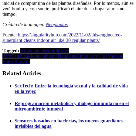
inicial de comprar una de las plantas diseñadas. Por lo menos, aún se
verá bonito y, con suerte, purificará el aire de su hogar al mismo
tiempo.
Crédito de la imagen:
Neoplantas
Fuente:
https://singularityhub.com/2022/11/02/this-engineered-
superplant-cleans-indoor-air-like-30-regular-plants/
Tagged:
Ambiente
Diseño
Filtro de
Aire
Genética
Medioambiente
Neoplants
Singularity Hub
Vanessa
Bates Ramirez
Related Articles
SexTech: Entre la tecnología sexual y la calidad de vida
en la vejez
Reprogramación metabólica y diálogo inmunitario en el
microambiente tumoral
Sensores basados en bacterias, los nuevos guardianes
invisibles del agua