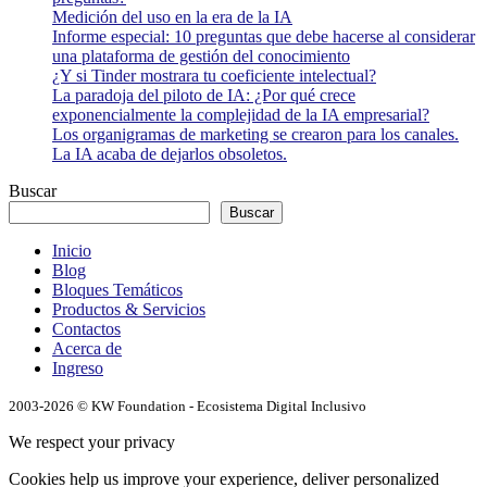
Medición del uso en la era de la IA
Informe especial: 10 preguntas que debe hacerse al considerar
una plataforma de gestión del conocimiento
¿Y si Tinder mostrara tu coeficiente intelectual?
La paradoja del piloto de IA: ¿Por qué crece
exponencialmente la complejidad de la IA empresarial?
Los organigramas de marketing se crearon para los canales.
La IA acaba de dejarlos obsoletos.
Buscar
Buscar
Inicio
Blog
Bloques Temáticos
Productos & Servicios
Contactos
Acerca de
Ingreso
2003-2026 © KW Foundation - Ecosistema Digital Inclusivo
We respect your privacy
Cookies help us improve your experience, deliver personalized