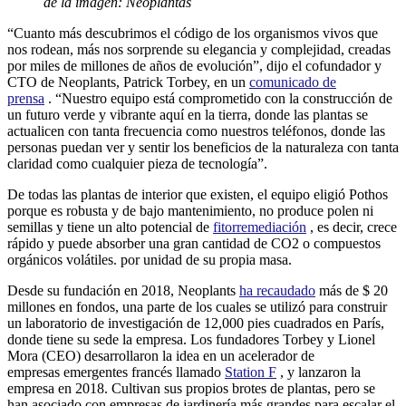
de la imagen: Neoplantas
“Cuanto más descubrimos el código de los organismos vivos que
nos rodean, más nos sorprende su elegancia y complejidad, creadas
por miles de millones de años de evolución”, dijo el cofundador y
CTO de Neoplants, Patrick Torbey, en un
comunicado de
prensa
. “Nuestro equipo está comprometido con la construcción de
un futuro verde y vibrante aquí en la tierra, donde las plantas se
actualicen con tanta frecuencia como nuestros teléfonos, donde las
personas puedan ver y sentir los beneficios de la naturaleza con tanta
claridad como cualquier pieza de tecnología”.
De todas las plantas de interior que existen, el equipo eligió Pothos
porque es robusta y de bajo mantenimiento, no produce polen ni
semillas y tiene un alto potencial de
fitorremediación
, es decir, crece
rápido y puede absorber una gran cantidad de CO2 o compuestos
orgánicos volátiles. por unidad de su propia masa.
Desde su fundación en 2018, Neoplants
ha recaudado
más de $ 20
millones en fondos, una parte de los cuales se utilizó para construir
un laboratorio de investigación de 12,000 pies cuadrados en París,
donde tiene su sede la empresa. Los fundadores Torbey y Lionel
Mora (CEO) desarrollaron la idea en un acelerador de
empresas emergentes francés llamado
Station F
, y lanzaron la
empresa en 2018. Cultivan sus propios brotes de plantas, pero se
han asociado con empresas de jardinería más grandes para escalar el