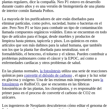
plantas regulares, dice la compañía. Neo P1 estuvo en desarrollo
durante cuatro años y es una versión de bioingeniería de una planta
de interior común llamada Pothos.
La mayoría de los purificadores de aire están diseñados para
eliminar partículas, como polvo, suciedad, humo o bacterias en el
aire. Pero Neo P1 se hizo para combatir un tipo de contaminación
llamada compuestos orgánicos volátiles. Estos se encuentran en todo
tipo de artículos para el hogar, desde muebles y productos de
limpieza hasta pintura, tapicería y pisos. Los químicos en estos
artículos que son más dañinos para la salud humana, que también
son los que la planta fue diseñada para neutralizar, son el
formaldehído, el benceno, el tolueno y el xileno. Pueden contribuir a
problemas pulmonares como el cáncer y la EPOC, así como a
enfermedades cardíacas y otros problemas de salud.
En las plantas normales,
la fotosíntesis
utiliza una serie de reacciones
químicas para
convertir el dióxido de carbono
, el agua y la luz solar
en glucosa y oxígeno. Una de las enzimas más importantes para
la
fotosíntesis
es RuBisCO, que se encuentra en las fábricas
fotosintéticas de las plantas, los cloroplastos, y es responsable del
primer paso en el proceso de convertir el carbono de CO2 en
azúcares.
Los ingenieros de Neoplants descubrieron cómo editar el genoma de