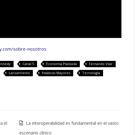
ay.com/sobre-nosotros
Kennedy
Canal 5
Economía Plateada
Fernando Vilar
Lanzamiento
Palabras Mayores
Tecnología
a el
La interoperabilidad es fundamental en el vasto
escenario clínico