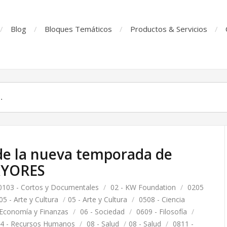
Blog
Bloques Temáticos
Productos & Servicios
e la nueva temporada de
AYORES
0103 - Cortos y Documentales
/
02 - KW Foundation
/
0205
05 - Arte y Cultura
/
05 - Arte y Cultura
/
0508 - Ciencia
 Economía y Finanzas
/
06 - Sociedad
/
0609 - Filosofía
/
4 - Recursos Humanos
/
08 - Salud
/
08 - Salud
/
0811 -