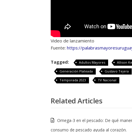
Video de lanzamiento
Fuente:
https://palabrasmayoresurugu
Tagged:
Adultos Mayores
Allison 
Generación Plateada
Gustavo Tejera
Temporada 2023
TV Nacional
Related Articles
Omega-3 en el pescado: De qué maner
consumo de pescado ayuda al corazón.