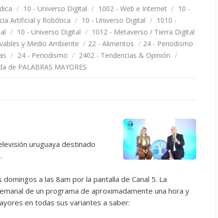
dica
/
10 - Universo Digital
/
1002 - Web e Internet
/
10 -
cia Artificial y Robótica
/
10 - Universo Digital
/
1010 -
al
/
10 - Universo Digital
/
1012 - Metaverso / Tierra Digital
ovables y Medio Ambiente
/
22 - Alimentos
/
24 - Periodismo
as
/
24 - Periodismo
/
2402 - Tendencias & Opinión
/
rada de PALABRAS MAYORES
televisión uruguaya destinado
.
 domingos a las 8am por la pantalla de Canal 5. La
n semanal de un programa de aproximadamente una hora y
ayores en todas sus variantes a saber: