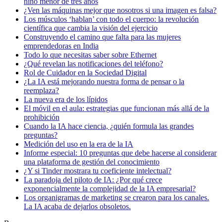
niño menor de tres años
¿Ven las máquinas mejor que nosotros si una imagen es falsa?
Los músculos ‘hablan’ con todo el cuerpo: la revolución
científica que cambia la visión del ejercicio
Construyendo el camino que falta para las mujeres
emprendedoras en India
Todo lo que necesitas saber sobre Ethernet
¿Qué revelan las notificaciones del teléfono?
Rol de Cuidador en la Sociedad Digital
¿La IA está mejorando nuestra forma de pensar o la
reemplaza?
La nueva era de los lípidos
El móvil en el aula: estrategias que funcionan más allá de la
prohibición
Cuando la IA hace ciencia, ¿quién formula las grandes
preguntas?
Medición del uso en la era de la IA
Informe especial: 10 preguntas que debe hacerse al considerar
una plataforma de gestión del conocimiento
¿Y si Tinder mostrara tu coeficiente intelectual?
La paradoja del piloto de IA: ¿Por qué crece
exponencialmente la complejidad de la IA empresarial?
Los organigramas de marketing se crearon para los canales.
La IA acaba de dejarlos obsoletos.