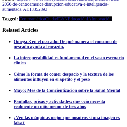
2050-de-centroamerica-disrupcion-educativa-e-inteligencia-
aumentada-AE13352893
Tagged:
Centroamérica
Ciudad
E&N
Educación
IA
Innovación
Related Articles
Omega-3 en el pescado: De qué manera el consumo de
pescado ayuda al corazón.
La interoperabilidad es fundamental en el vasto escenario
clínico
Cómo la forma de comer despacio y la textura de los
alimentos influyen en el apetito y el peso
Mayo: Mes de la Concientización sobre la Salud Mental
Pantallas, prisas y actividades: qué ocio necesita
realmente un niño menor de tres años
¿Ven las máquinas mejor que nosotros si una imagen es
falsa?