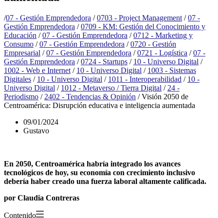
/
07 - Gestión Emprendedora
/
0703 - Project Management
/
07 -
Gestión Emprendedora
/
0709 - KM: Gestión del Conocimiento y
Educación
/
07 - Gestión Emprendedora
/
0712 - Marketing y
Consumo
/
07 - Gestión Emprendedora
/
0720 - Gestión
Empresarial
/
07 - Gestión Emprendedora
/
0721 - Logística
/
07 -
Gestión Emprendedora
/
0724 - Startups
/
10 - Universo Digital
/
1002 - Web e Internet
/
10 - Universo Digital
/
1003 - Sistemas
Digitales
/
10 - Universo Digital
/
1011 - Interoperabilidad
/
10 -
Universo Digital
/
1012 - Metaverso / Tierra Digital
/
24 -
Periodismo
/
2402 - Tendencias & Opinión
/
Visión 2050 de
Centroamérica: Disrupción educativa e inteligencia aumentada
09/01/2024
Gustavo
En 2050, Centroamérica habría integrado los avances
tecnológicos de hoy, su economía con crecimiento inclusivo
debería haber creado una fuerza laboral altamente calificada.
por Claudia Contreras
Contenido