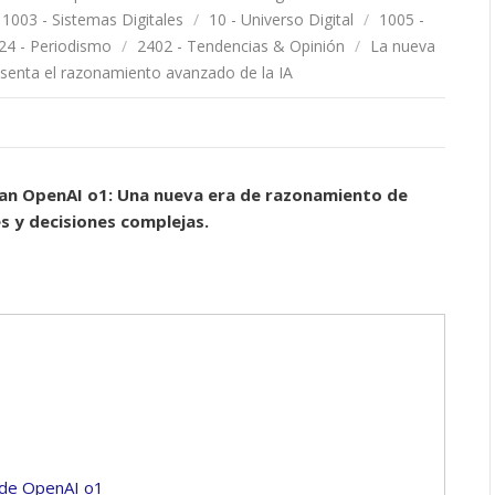
1003 - Sistemas Digitales
/
10 - Universo Digital
/
1005 -
24 - Periodismo
/
2402 - Tendencias & Opinión
/
La nueva
senta el razonamiento avanzado de la IA
can OpenAI o1: Una nueva era de razonamiento de
s y decisiones complejas.
 de OpenAI o1