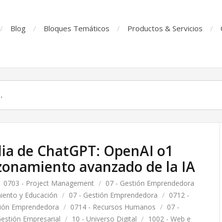
Blog
Bloques Temáticos
Productos & Servicios
lia de ChatGPT: OpenAI o1
azonamiento avanzado de la IA
0703 - Project Management
/
07 - Gestión Emprendedora
iento y Educación
/
07 - Gestión Emprendedora
/
0712 -
tión Emprendedora
/
0714 - Recursos Humanos
/
07 -
Gestión Empresarial
/
10 - Universo Digital
/
1002 - Web e