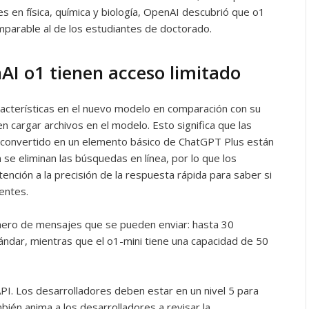
s en física, química y biología, OpenAI descubrió que o1
arable al de los estudiantes de doctorado.
AI o1 tienen acceso limitado
racterísticas en el nuevo modelo en comparación con su
cargar archivos en el modelo. Esto significa que las
convertido en un elemento básico de ChatGPT Plus están
se eliminan las búsquedas en línea, por lo que los
ención a la precisión de la respuesta rápida para saber si
uentes.
úmero de mensajes que se pueden enviar: hasta 30
dar, mientras que el o1-mini tiene una capacidad de 50
API. Los desarrolladores deben estar en un nivel 5 para
bién anima a los desarrolladores a revisar la