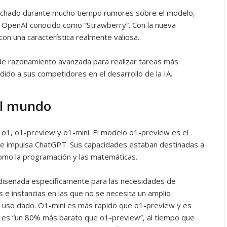
cuchado durante mucho tiempo rumores sobre el modelo,
e OpenAI conocido como “Strawberry”. Con la nueva
on una característica realmente valiosa.
de razonamiento avanzada para realizar tareas más
dido a sus competidores en el desarrollo de la IA.
al mundo
o1, o1-preview y o1-mini. El modelo o1-preview es el
e impulsa ChatGPT. Sus capacidades estaban destinadas a
omo la programación y las matemáticas.
diseñada específicamente para las necesidades de
e instancias en las que no se necesita un amplio
e uso dado. O1-mini es más rápido que o1-preview y es
i es “un 80% más barato que o1-preview”, al tiempo que