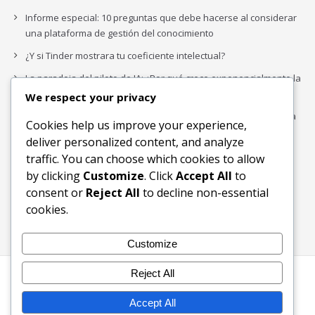
Informe especial: 10 preguntas que debe hacerse al considerar
una plataforma de gestión del conocimiento
¿Y si Tinder mostrara tu coeficiente intelectual?
La paradoja del piloto de IA: ¿Por qué crece exponencialmente la
complejidad de la IA empresarial?
We respect your privacy
Los organigramas de marketing se crearon para los canales. La
Cookies help us improve your experience,
IA acaba de dejarlos obsoletos.
deliver personalized content, and analyze
traffic. You can choose which cookies to allow
by clicking
Customize
. Click
Accept All
to
Buscar
consent or
Reject All
to decline non-essential
Buscar
cookies.
Customize
Reject All
Inicio
Blog
Bloques Temáticos
Productos & Servicios
Contactos
Acerca de
Accept All