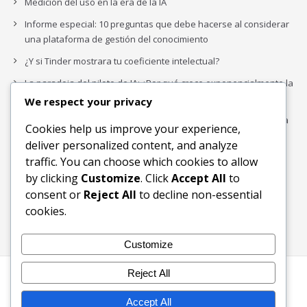
Medición del uso en la era de la IA
Informe especial: 10 preguntas que debe hacerse al considerar
una plataforma de gestión del conocimiento
¿Y si Tinder mostrara tu coeficiente intelectual?
La paradoja del piloto de IA: ¿Por qué crece exponencialmente la
complejidad de la IA empresarial?
We respect your privacy
Los organigramas de marketing se crearon para los canales. La
Cookies help us improve your experience,
IA acaba de dejarlos obsoletos.
deliver personalized content, and analyze
traffic. You can choose which cookies to allow
by clicking
Customize
. Click
Accept All
to
Buscar
consent or
Reject All
to decline non-essential
Buscar
cookies.
Customize
Reject All
Inicio
Blog
Bloques Temáticos
Productos & Servicios
Contactos
Acerca de
Accept All