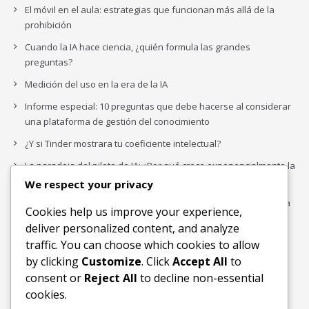
El móvil en el aula: estrategias que funcionan más allá de la
prohibición
Cuando la IA hace ciencia, ¿quién formula las grandes
preguntas?
Medición del uso en la era de la IA
Informe especial: 10 preguntas que debe hacerse al considerar
una plataforma de gestión del conocimiento
¿Y si Tinder mostrara tu coeficiente intelectual?
La paradoja del piloto de IA: ¿Por qué crece exponencialmente la
complejidad de la IA empresarial?
We respect your privacy
Los organigramas de marketing se crearon para los canales. La
Cookies help us improve your experience,
IA acaba de dejarlos obsoletos.
deliver personalized content, and analyze
traffic. You can choose which cookies to allow
by clicking
Customize
. Click
Accept All
to
Buscar
consent or
Reject All
to decline non-essential
Buscar
cookies.