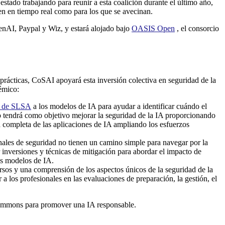
stado trabajando para reunir a esta coalición durante el último año,
en en tiempo real como para los que se avecinan.
AI, Paypal y Wiz, y estará alojado bajo
OASIS Open
, el consorcio
prácticas, CoSAI apoyará esta inversión colectiva en seguridad de la
émico:
a de SLSA
a los modelos de IA para ayudar a identificar cuándo el
jo tendrá como objetivo mejorar la seguridad de la IA proporcionando
ia completa de las aplicaciones de IA ampliando los esfuerzos
onales de seguridad no tienen un camino simple para navegar por la
 inversiones y técnicas de mitigación para abordar el impacto de
os modelos de IA.
rsos y una comprensión de los aspectos únicos de la seguridad de la
a los profesionales en las evaluaciones de preparación, la gestión, el
ommons para promover una IA responsable.