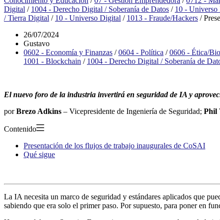
Conocimiento y Educación
/
07 - Gestión Emprendedora
/
0712 - Ma
Digital
/
1004 - Derecho Digital / Soberanía de Datos
/
10 - Universo 
/ Tierra Digital
/
10 - Universo Digital
/
1013 - Fraude/Hackers
/
Prese
26/07/2024
Gustavo
0602 - Economía y Finanzas
/
0604 - Política
/
0606 - Ética/Bio
1001 - Blockchain
/
1004 - Derecho Digital / Soberanía de Dat
El nuevo foro de la industria invertirá en seguridad de IA y aprove
por
Brezo Adkins
– Vicepresidente de Ingeniería de Seguridad;
Phil
Contenido
Presentación de los flujos de trabajo inaugurales de CoSAI
Qué sigue
La IA necesita un marco de seguridad y estándares aplicados que pued
sabiendo que era solo el primer paso. Por supuesto, para poner en fun