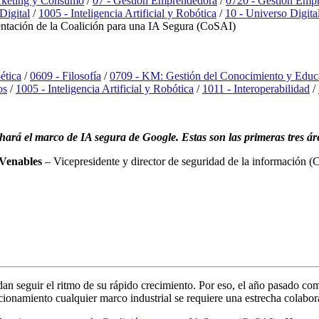
rketing y Consumo
/
07 - Gestión Emprendedora
/
0720 - Gestión Empr
Digital
/
1005 - Inteligencia Artificial y Robótica
/
10 - Universo Digita
ntación de la Coalición para una IA Segura (CoSAI)
ética
/
0609 - Filosofía
/
0709 - KM: Gestión del Conocimiento y Educ
os
/
1005 - Inteligencia Artificial y Robótica
/
1011 - Interoperabilidad
/
chará el marco de IA segura de Google. Estas son las primeras tres á
 Venables
– Vicepresidente y director de seguridad de la información 
an seguir el ritmo de su rápido crecimiento. Por eso, el año pasado co
cionamiento cualquier marco industrial se requiere una estrecha colabor