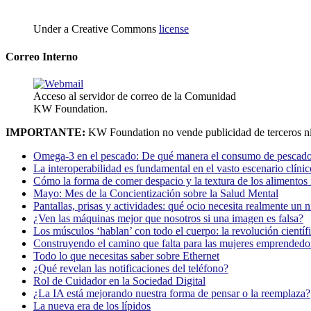
Under a Creative Commons
license
Correo Interno
Acceso al servidor de correo de la Comunidad
KW Foundation.
IMPORTANTE:
KW Foundation no vende publicidad de terceros ni
Omega-3 en el pescado: De qué manera el consumo de pescado
La interoperabilidad es fundamental en el vasto escenario clínic
Cómo la forma de comer despacio y la textura de los alimentos i
Mayo: Mes de la Concientización sobre la Salud Mental
Pantallas, prisas y actividades: qué ocio necesita realmente un 
¿Ven las máquinas mejor que nosotros si una imagen es falsa?
Los músculos ‘hablan’ con todo el cuerpo: la revolución científi
Construyendo el camino que falta para las mujeres emprendedor
Todo lo que necesitas saber sobre Ethernet
¿Qué revelan las notificaciones del teléfono?
Rol de Cuidador en la Sociedad Digital
¿La IA está mejorando nuestra forma de pensar o la reemplaza?
La nueva era de los lípidos