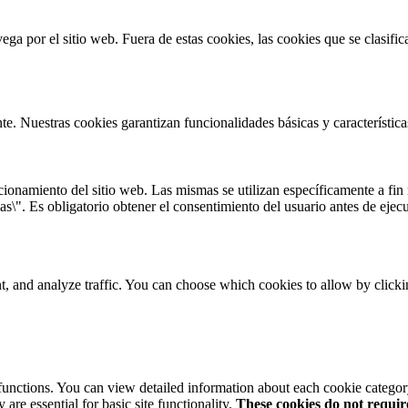
vega por el sitio web. Fuera de estas cookies, las cookies que se clasi
te. Nuestras cookies garantizan funcionalidades básicas y característi
onamiento del sitio web. Las mismas se utilizan específicamente a fin r
s\". Es obligatorio obtener el consentimiento del usuario antes de ejecu
t, and analyze traffic. You can choose which cookies to allow by click
 functions. You can view detailed information about each cookie catego
are essential for basic site functionality.
These cookies do not requi