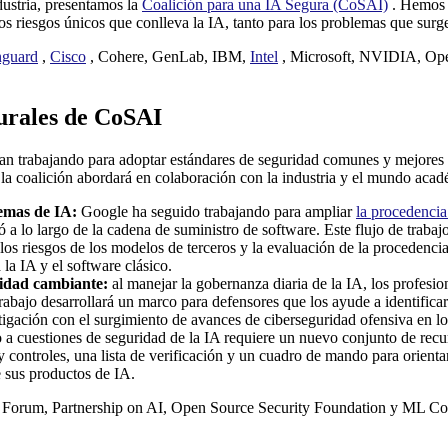
dustria, presentamos la
Coalición para una IA Segura (CoSAI)
. Hemos e
os riesgos únicos que conlleva la IA, tanto para los problemas que surg
nguard
,
Cisco
, Cohere, GenLab, IBM,
Intel
, Microsoft, NVIDIA, Open
gurales de CoSAI
úan trabajando para adoptar estándares de seguridad comunes y mejores 
la coalición abordará en colaboración con la industria y el mundo acad
temas de IA:
Google ha seguido trabajando para ampliar
la procedenci
 a lo largo de la cadena de suministro de software. Este flujo de traba
e los riesgos de los modelos de terceros y la evaluación de la procedenc
 la IA y el software clásico.
ridad cambiante:
al manejar la gobernanza diaria de la IA, los profesi
rabajo desarrollará un marco para defensores que los ayude a identificar
itigación con el surgimiento de avances de ciberseguridad ofensiva en l
 a cuestiones de seguridad de la IA requiere un nuevo conjunto de recu
ontroles, una lista de verificación y un cuadro de mando para orientar 
e sus productos de IA.
 Forum, Partnership on AI, Open Source Security Foundation y ML C