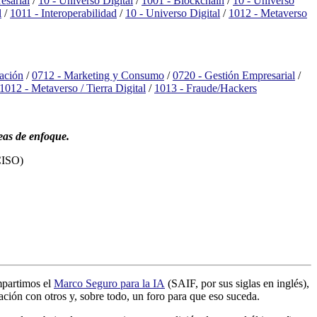
esarial
/
10 - Universo Digital
/
1001 - Blockchain
/
10 - Universo
l
/
1011 - Interoperabilidad
/
10 - Universo Digital
/
1012 - Metaverso
ación
/
0712 - Marketing y Consumo
/
0720 - Gestión Empresarial
/
1012 - Metaverso / Tierra Digital
/
1013 - Fraude/Hackers
reas de enfoque.
(CISO)
mpartimos el
Marco Seguro para la IA
(SAIF, por sus siglas en inglés),
ación con otros y, sobre todo, un foro para que eso suceda.