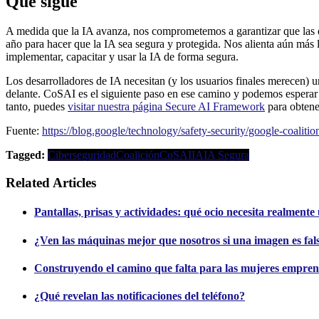
Qué sigue
A medida que la IA avanza, nos comprometemos a garantizar que las est
año para hacer que la IA sea segura y protegida. Nos alienta aún más 
implementar, capacitar y usar la IA de forma segura.
Los desarrolladores de IA necesitan (y los usuarios finales merecen) 
delante. CoSAI es el siguiente paso en ese camino y podemos esperar
tanto, puedes
visitar nuestra página Secure AI Framework
para obtene
Fuente:
https://blog.google/technology/safety-security/google-coalition
Tagged:
Ciberseguridad
Coalición
CoSAI
IA
IA Segura
Related Articles
Pantallas, prisas y actividades: qué ocio necesita realment
¿Ven las máquinas mejor que nosotros si una imagen es fal
Construyendo el camino que falta para las mujeres empren
¿Qué revelan las notificaciones del teléfono?