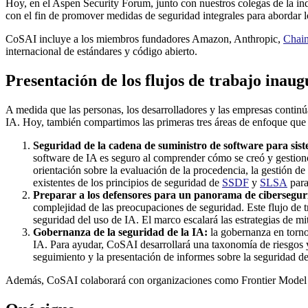
Hoy, en el Aspen Security Forum, junto con nuestros colegas de la in
con el fin de promover medidas de seguridad integrales para abordar l
CoSAI incluye a los miembros fundadores Amazon, Anthropic,
Chai
internacional de estándares y código abierto.
Presentación de los flujos de trabajo inau
A medida que las personas, los desarrolladores y las empresas contin
IA. Hoy, también compartimos las primeras tres áreas de enfoque que 
Seguridad de la cadena de suministro de software para sis
software de IA es seguro al comprender cómo se creó y gestionó
orientación sobre la evaluación de la procedencia, la gestión d
existentes de los principios de seguridad de
SSDF
y
SLSA
para
Preparar a los defensores para un panorama de cibersegu
complejidad de las preocupaciones de seguridad. Este flujo de t
seguridad del uso de IA. El marco escalará las estrategias de m
Gobernanza de la seguridad de la IA:
la gobernanza en torno
IA. Para ayudar, CoSAI desarrollará una taxonomía de riesgos y c
seguimiento y la presentación de informes sobre la seguridad d
Además, CoSAI colaborará con organizaciones como Frontier Model