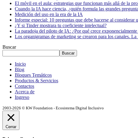
El móvil en el aula: estrategias que funcionan más allá de la pr
Cuando la IA hace ciencia, ¿quién formula las grandes pregunt
Medición del uso en la era de la IA
Informe especial: 10 preguntas que debe hacerse al considerar 
¿Y si Tinder mostrara tu coeficiente intelectual?
La paradoja del piloto de IA: ¿Por qué crece exponencialmente 
Los organigramas de marketing se crearon para los canales. La 
Buscar
Buscar
Inicio
Blog
Bloques Temáticos
Productos & Servicios
Contactos
Acerca de
Ingreso
2003-2026 © KW Foundation - Ecosistema Digital Inclusivo
Cerrar