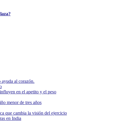
plaza?
 ayuda al corazón.
o
nfluyen en el apetito y el peso
niño menor de tres años
ca que cambia la visión del ejercicio
as en India