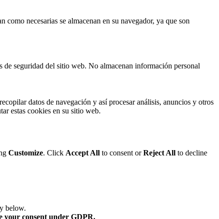
fican como necesarias se almacenan en su navegador, ya que son
cas de seguridad del sitio web. No almacenan información personal
ecopilar datos de navegación y así procesar análisis, anuncios y otros
tar estas cookies en su sitio web.
ing
Customize
. Click
Accept All
to consent or
Reject All
to decline
ry below.
re your consent under GDPR.