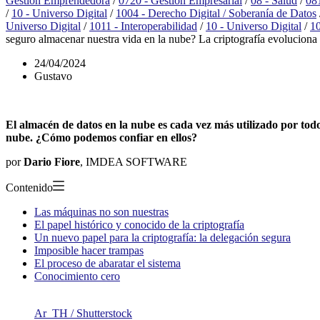
Gestión Emprendedora
/
0720 - Gestión Empresarial
/
08 - Salud
/
081
/
10 - Universo Digital
/
1004 - Derecho Digital / Soberanía de Datos
Universo Digital
/
1011 - Interoperabilidad
/
10 - Universo Digital
/
10
seguro almacenar nuestra vida en la nube? La criptografía evoluciona 
24/04/2024
Gustavo
El almacén de datos en la nube es cada vez más utilizado por tod
nube. ¿Cómo podemos confiar en ellos?
por
Dario Fiore
, IMDEA SOFTWARE
Contenido
Las máquinas no son nuestras
El papel histórico y conocido de la criptografía
Un nuevo papel para la criptografía: la delegación segura
Imposible hacer trampas
El proceso de abaratar el sistema
Conocimiento cero
Ar_TH / Shutterstock