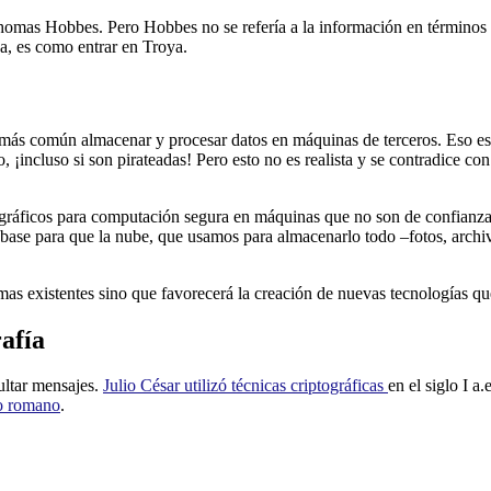
Thomas Hobbes. Pero Hobbes no se refería a la información en términos g
da, es como entrar en Troya.
 más común almacenar y procesar datos en máquinas de terceros. Eso es
 ¡incluso si son pirateadas! Pero esto no es realista y se contradice c
ográficos para computación segura en máquinas que no son de confianza,
a base para que la nube, que usamos para almacenarlo todo –fotos, archi
as existentes sino que favorecerá la creación de nuevas tecnologías qu
rafía
ultar mensajes.
Julio César utilizó técnicas criptográficas
en el siglo I a
o romano
.