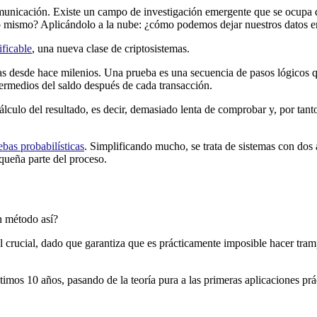
comunicación. Existe un campo de investigación emergente que se ocupa 
 yo mismo? Aplicándolo a la nube: ¿cómo podemos dejar nuestros datos e
ificable
, una nueva clase de criptosistemas.
cas desde hace milenios. Una prueba es una secuencia de pasos lógicos q
termedios del saldo después de cada transacción.
ulo del resultado, es decir, demasiado lenta de comprobar y, por tanto, i
ebas probabilísticas
. Simplificando mucho, se trata de sistemas con dos
queña parte del proceso.
un método así?
crucial, dado que garantiza que es prácticamente imposible hacer trampas
imos 10 años, pasando de la teoría pura a las primeras aplicaciones prá