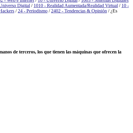
2 - Web e Internet
/
10 - Universo Digital
/
1003 - Sistemas Digitales
Universo Digital
/
1010 - Realidad Aumentada/Realidad Virtual
/
10 -
Hackers
/
24 - Periodismo
/
2402 - Tendencias & Opinión
/
¿Es
manos de terceros, los que tienen las máquinas que ofrecen la