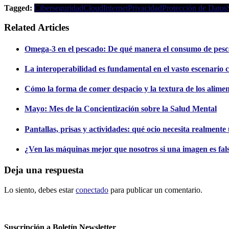
Tagged:
Ciberseguridad
Cloud
Internet
Privacidad
Protección de Datos
Related Articles
Omega-3 en el pescado: De qué manera el consumo de pesc
La interoperabilidad es fundamental en el vasto escenario c
Cómo la forma de comer despacio y la textura de los alimento
Mayo: Mes de la Concientización sobre la Salud Mental
Pantallas, prisas y actividades: qué ocio necesita realment
¿Ven las máquinas mejor que nosotros si una imagen es fal
Deja una respuesta
Lo siento, debes estar
conectado
para publicar un comentario.
Suscripción a Boletín Newsletter