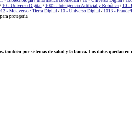
1 - Biotecnología / Informática Biomédica
/
10 - Universo Digital
/
100
/
10 - Universo Digital
/
1005 - Inteligencia Artificial y Robótica
/
10 - 
12 - Metaverso / Tierra Digital
/
10 - Universo Digital
/
1013 - Fraude/
para protegerla
os, también por sistemas de salud y la banca. Los datos quedan en 