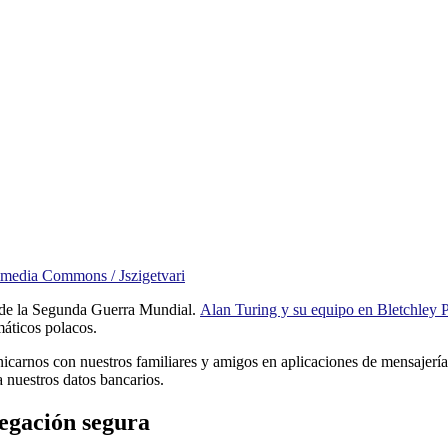
media Commons / Jszigetvari
n de la Segunda Guerra Mundial.
Alan Turing y su equipo en Bletchley P
áticos polacos.
unicarnos con nuestros familiares y amigos en aplicaciones de mensajer
a nuestros datos bancarios.
legación segura