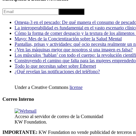
Omega-3 en el pescado: De qué manera el consumo de pescado
La interoperabilidad es fundamental en el vasto escenario clínic
Cómo la forma de comer despacio y la textura de los alimentos i
Mayo: Mes de la Concientización sobre la Salud Mental
Pantallas, prisas y actividades: qué ocio necesita realmente un 
¿Ven las máquinas mejor que nosotros si una imagen es falsa?
Los músculos ‘hablan’ con todo el cuerpo: la revolución científi
Construyendo el camino que falta para las mujeres emprendedor
Todo lo que necesitas saber sobre Ethernet
¿Qué revelan las notificaciones del teléfono?
Under a Creative Commons
license
Correo Interno
Acceso al servidor de correo de la Comunidad
KW Foundation.
IMPORTANTE:
KW Foundation no vende publicidad de terceros ni