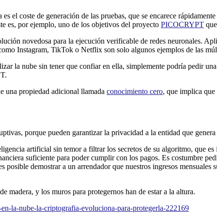
ía es el coste de generación de las pruebas, que se encarece rápidament
te es, por ejemplo, uno de los objetivos del proyecto
PICOCRYPT
que 
lución novedosa para la ejecución verificable de redes neuronales. Apl
mo Instagram, TikTok o Netflix son solo algunos ejemplos de las múlti
lizar la nube sin tener que confiar en ella, simplemente podría pedir un
PT.
de una propiedad adicional llamada
conocimiento cero
, que implica que
ptivas, porque pueden garantizar la privacidad a la entidad que genera 
ligencia artificial sin temor a filtrar los secretos de su algoritmo, que
inanciera suficiente para poder cumplir con los pagos. Es costumbre ped
 posible demostrar a un arrendador que nuestros ingresos mensuales supe
 de madera, y los muros para protegernos han de estar a la altura.
-en-la-nube-la-criptografia-evoluciona-para-protegerla-222169