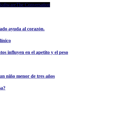
Software
The Conversation
ado ayuda al corazón.
línico
s influyen en el apetito y el peso
e un niño menor de tres años
sa?