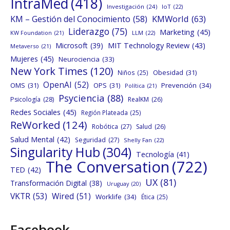
IntraMed
(418)
Investigación
(24)
IoT
(22)
KMWorld
(63)
KM – Gestión del Conocimiento
(58)
Liderazgo
(75)
Marketing
(45)
KW Foundation
(21)
LLM
(22)
MIT Technology Review
(43)
Microsoft
(39)
Metaverso
(21)
Mujeres
(45)
Neurociencia
(33)
New York Times
(120)
Obesidad
(31)
Niños
(25)
OpenAI
(52)
OMS
(31)
OPS
(31)
Prevención
(34)
Política
(21)
Psyciencia
(88)
Psicología
(28)
RealKM
(26)
Redes Sociales
(45)
Región Plateada
(25)
ReWorked
(124)
Robótica
(27)
Salud
(26)
Salud Mental
(42)
Seguridad
(27)
Shelly Fan
(22)
Singularity Hub
(304)
Tecnología
(41)
The Conversation
(722)
TED
(42)
UX
(81)
Transformación Digital
(38)
Uruguay
(20)
VKTR
(53)
Wired
(51)
Worklife
(34)
Ética
(25)
Facebook