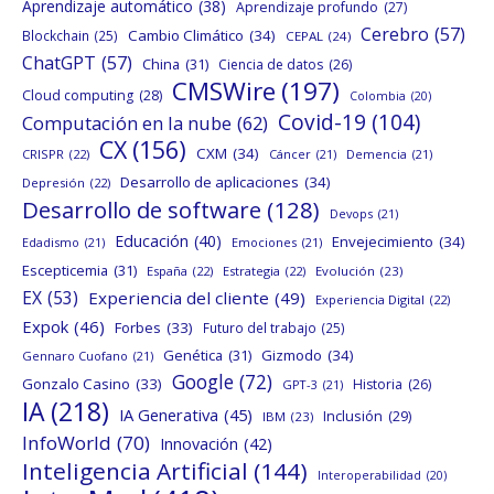
Aprendizaje automático
(38)
Aprendizaje profundo
(27)
Cerebro
(57)
Cambio Climático
(34)
Blockchain
(25)
CEPAL
(24)
ChatGPT
(57)
China
(31)
Ciencia de datos
(26)
CMSWire
(197)
Cloud computing
(28)
Colombia
(20)
Covid-19
(104)
Computación en la nube
(62)
CX
(156)
CXM
(34)
CRISPR
(22)
Cáncer
(21)
Demencia
(21)
Desarrollo de aplicaciones
(34)
Depresión
(22)
Desarrollo de software
(128)
Devops
(21)
Educación
(40)
Envejecimiento
(34)
Edadismo
(21)
Emociones
(21)
Escepticemia
(31)
España
(22)
Estrategia
(22)
Evolución
(23)
EX
(53)
Experiencia del cliente
(49)
Experiencia Digital
(22)
Expok
(46)
Forbes
(33)
Futuro del trabajo
(25)
Genética
(31)
Gizmodo
(34)
Gennaro Cuofano
(21)
Google
(72)
Gonzalo Casino
(33)
Historia
(26)
GPT-3
(21)
IA
(218)
IA Generativa
(45)
Inclusión
(29)
IBM
(23)
InfoWorld
(70)
Innovación
(42)
Inteligencia Artificial
(144)
Interoperabilidad
(20)